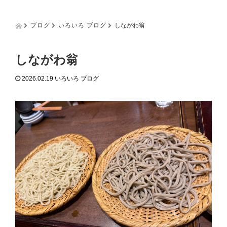
g
g
l
ブログ
いろいろ ブログ
しながわ翁
e
n
a
しながわ翁
v
i
2026.02.19
いろいろ ブログ
g
a
t
i
o
n